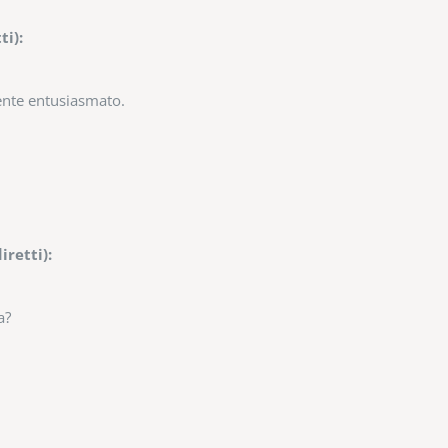
i):
nte entusiasmato.
retti):
a?