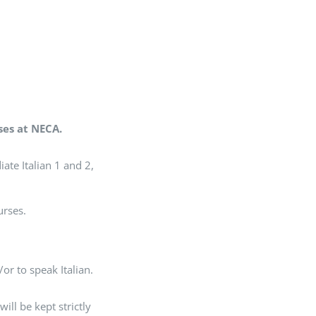
ses at NECA.
iate Italian 1 and 2,
urses.
or to speak Italian.
ll be kept strictly