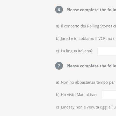
6
Please complete the follo
a)
Il concerto dei Rolling Stones c
b)
Jared e io abbiamo il VCR ma 
c)
La lingua italiana?
7
Please complete the follo
a)
Non ho abbastanza tempo per sc
b)
Ho visto Matt al bar;
c)
Lindsay non è venuta oggi all'u