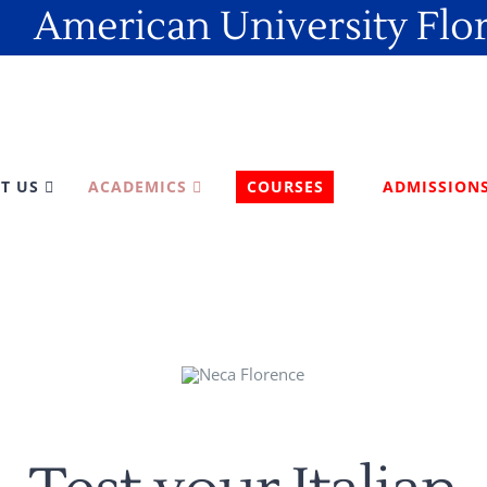
American University Flo
T US
ACADEMICS
COURSES
ADMISSION