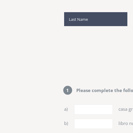
1
Please complete the follo
a)
casa gr
b)
libro n