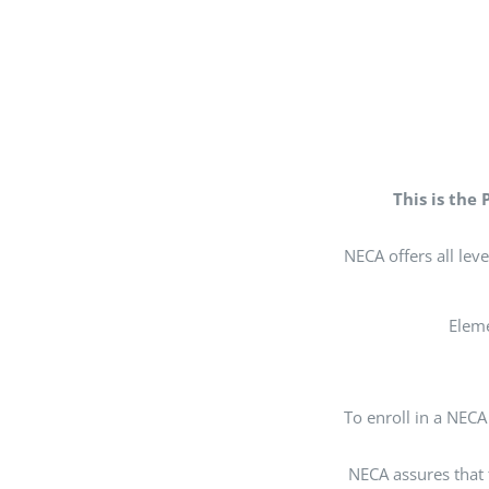
This is the
NECA offers all leve
Eleme
To enroll in a NECA
NECA assures that t