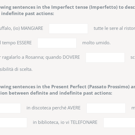
wing sentences in the Imperfect tense (Imperfetto) to descr
indefinite past actions:
ffalo, (io) MANGIARE
tutte le sere al risto
il tempo ESSERE
molto umido.
er ragalarlo a Rosanna; quando DOVERE
sc
ibilità di scelta.
wing sentences in the Present Perfect (Passato Prossimo) a
ion between definite and indefinite past actions:
in discoteca perché AVERE
m
in biblioteca, io vi TELEFONARE