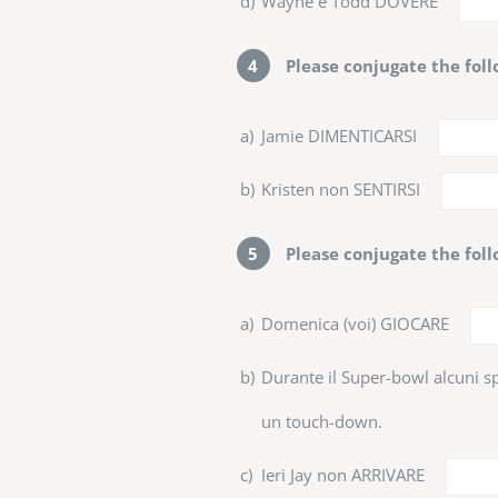
d)
Wayne e Todd DOVERE
4
Please conjugate the foll
a)
Jamie DIMENTICARSI
b)
Kristen non SENTIRSI
5
Please conjugate the foll
a)
Domenica (voi) GIOCARE
b)
Durante il Super-bowl alcuni s
un touch-down.
c)
Ieri Jay non ARRIVARE