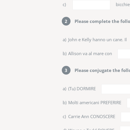
c)
bicchie
2
Please complete the follo
a)
John e Kelly hanno un cane. Il
b)
Allison va al mare con
3
Please conjugate the foll
a)
(Tu) DORMIRE
b)
Molti americani PREFERIRE
c)
Carrie Ann CONOSCERE