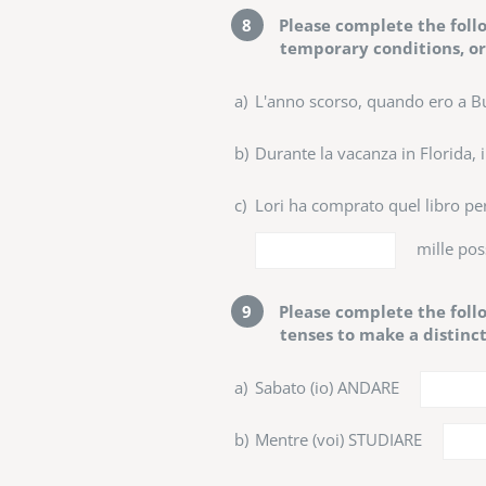
8
Please complete the follo
temporary conditions, or 
a)
L'anno scorso, quando ero a Bu
b)
Durante la vacanza in Florida, 
c)
Lori ha comprato quel libro p
mille poss
9
Please complete the follo
tenses to make a distinct
a)
Sabato (io) ANDARE
b)
Mentre (voi) STUDIARE