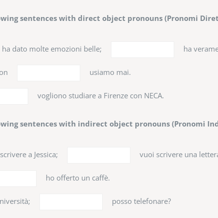
wing sentences with direct object pronouns (Pronomi Dirett
i ha dato molte emozioni belle;
ha verame
non
usiamo mai.
vogliono studiare a Firenze con NECA.
wing sentences with indirect object pronouns (Pronomi Indi
rivere a Jessica;
vuoi scrivere una letter
ho offerto un caffè.
niversità;
posso telefonare?